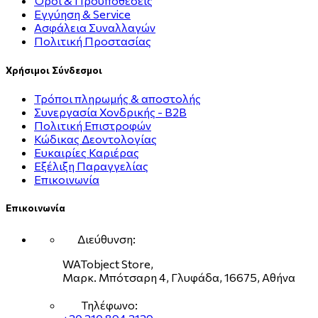
Όροι & Προϋποθέσεις
Εγγύηση & Service
Ασφάλεια Συναλλαγών
Πολιτική Προστασίας
Χρήσιμοι Σύνδεσμοι
Τρόποι πληρωμής & αποστολής
Συνεργασία Χονδρικής - B2B
Πολιτική Επιστροφών
Κώδικας Δεοντολογίας
Ευκαιρίες Καριέρας
Εξέλιξη Παραγγελίας
Επικοινωνία
Επικοινωνία
Διεύθυνση:
WATobject Store,
Μαρκ. Μπότσαρη 4, Γλυφάδα, 16675, Αθήνα
Τηλέφωνο: