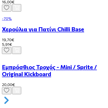
16,00€
-70%
Χερούλια για Πατίνι Chilli Base
19,70€
5,91€
Εμπρόσθιος Τροχός - Mini / Sprite /
Original Kickboard
20,00€