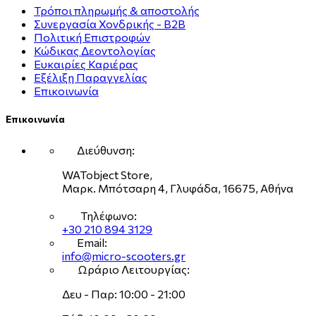
Τρόποι πληρωμής & αποστολής
Συνεργασία Χονδρικής - B2B
Πολιτική Επιστροφών
Κώδικας Δεοντολογίας
Ευκαιρίες Καριέρας
Εξέλιξη Παραγγελίας
Επικοινωνία
Επικοινωνία
Διεύθυνση:
WATobject Store,
Μαρκ. Μπότσαρη 4, Γλυφάδα, 16675, Αθήνα
Τηλέφωνο:
+30 210 894 3129
Email:
info@micro-scooters.gr
Ωράριο Λειτουργίας:
Δευ - Παρ: 10:00 - 21:00