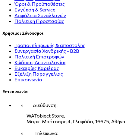
Όροι & Προϋποθέσεις
Εγγύηση & Service
Ασφάλεια Συναλλαγών
Πολιτική Προστασίας
Χρήσιμοι Σύνδεσμοι
Τρόποι πληρωμής & αποστολής
Συνεργασία Χονδρικής - B2B
Πολιτική Επιστροφών
Κώδικας Δεοντολογίας
Ευκαιρίες Καριέρας
Εξέλιξη Παραγγελίας
Επικοινωνία
Επικοινωνία
Διεύθυνση:
WATobject Store,
Μαρκ. Μπότσαρη 4, Γλυφάδα, 16675, Αθήνα
Τηλέφωνο: