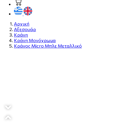
Αρχική
Αξεσουάρ
Κράνη
Κράνη Μονόχρωμα
Κράνος Micro Μπλε Μεταλλικό