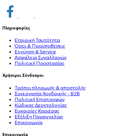
Πληροφορίες
Εταιρική Ταυτότητα
Όροι & Προϋποθέσεις
Εγγύηση & Service
Ασφάλεια Συναλλαγών
Πολιτική Προστασίας
Χρήσιμοι Σύνδεσμοι
Τρόποι πληρωμής & αποστολής
Συνεργασία Χονδρικής - B2B
Πολιτική Επιστροφών
Κώδικας Δεοντολογίας
Ευκαιρίες Καριέρας
Εξέλιξη Παραγγελίας
Επικοινωνία
Επικοινωνία