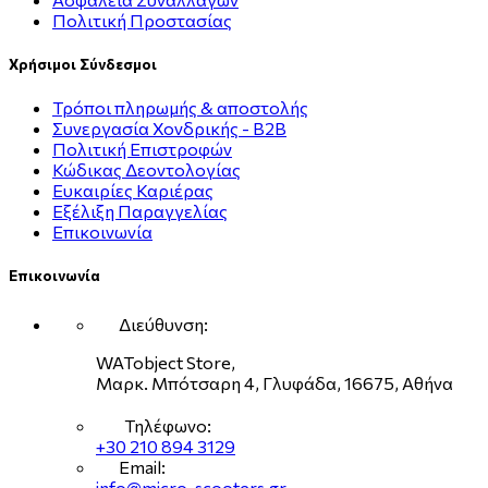
Πολιτική Προστασίας
Χρήσιμοι Σύνδεσμοι
Τρόποι πληρωμής & αποστολής
Συνεργασία Χονδρικής - B2B
Πολιτική Επιστροφών
Κώδικας Δεοντολογίας
Ευκαιρίες Καριέρας
Εξέλιξη Παραγγελίας
Επικοινωνία
Επικοινωνία
Διεύθυνση:
WATobject Store,
Μαρκ. Μπότσαρη 4, Γλυφάδα, 16675, Αθήνα
Τηλέφωνο:
+30 210 894 3129
Email:
info@micro-scooters.gr