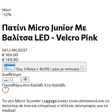
Νέο!
-12%
Πατίνι Micro Junior Με
Βαλίτσα LED - Velcro Pink
SKU:
ML0037
€ 169,90
€ 149,90
Έως 3 δόσεις x 49,97€ / μήνα με πιστωτική
Διαθέσιμο
Προσθήκη στο Καλάθι
Στο Καλάθι
Το νέο Micro Scooter Luggage Junior είναι αποσκευή και το
σκούτερ σε ένα και επομένως ο τέλειος σύντροφος για τα
παιδιά!