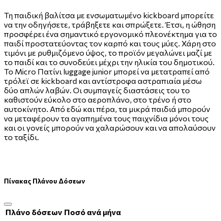
Τη παιδική βαλίτσα με ενσωματωμένο kickboard μπορείτε
να την οδηγήσετε, τράβηξετε και σπρώξετε. Έτσι, η ώθηση
προσφέρει ένα σημαντικό εργονομικό πλεονέκτημα για το
παιδί προστατεύοντας τον καρπό και τους μύες. Χάρη στο
τιμόνι με ρυθμιζόμενο ύψος, το προϊόν μεγαλώνει μαζί με
το παιδί και το συνοδεύει μέχρι την ηλικία του δημοτικού.
Το Micro Πατίνι luggage junior μπορεί να μετατραπεί από
τρόλεϊ σε kickboard και αντίστροφα αστραπιαία μέσω
δύο απλών λαβών. Οι συμπαγείς διαστάσεις του το
καθιστούν εύκολο στο αεροπλάνο, στο τρένο ή στο
αυτοκίνητο. Από εδώ και πέρα, τα μικρά παιδιά μπορούν
να μεταφέρουν τα αγαπημένα τους παιχνίδια μόνοι τους
και οι γονείς μπορούν να χαλαρώσουν και να απολαύσουν
το ταξίδι.
Πίνακας Πλάνου Δόσεων
Πλάνο δόσεων
Ποσό ανά μήνα