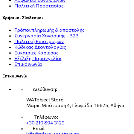
Πολιτική Προστασίας
Χρήσιμοι Σύνδεσμοι
Τρόποι πληρωμής & αποστολής
Συνεργασία Χονδρικής - B2B
Πολιτική Επιστροφών
Κώδικας Δεοντολογίας
Ευκαιρίες Καριέρας
Εξέλιξη Παραγγελίας
Επικοινωνία
Επικοινωνία
Διεύθυνση:
WATobject Store,
Μαρκ. Μπότσαρη 4, Γλυφάδα, 16675, Αθήνα
Τηλέφωνο:
+30 210 894 3129
Email:
info@micro-scooters.gr